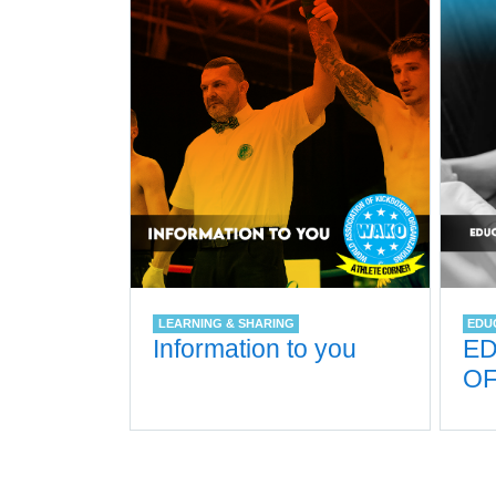
LEARNING & SHARING
EDU
Information to you
ED
OF