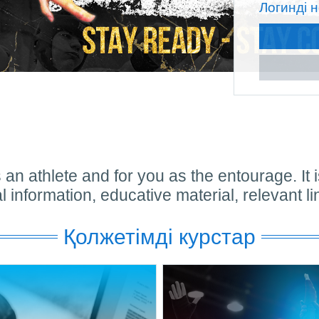
Логинді 
 an athlete and for you as the entourage. It 
al information, educative material, relevant l
Қолжетімді курстар