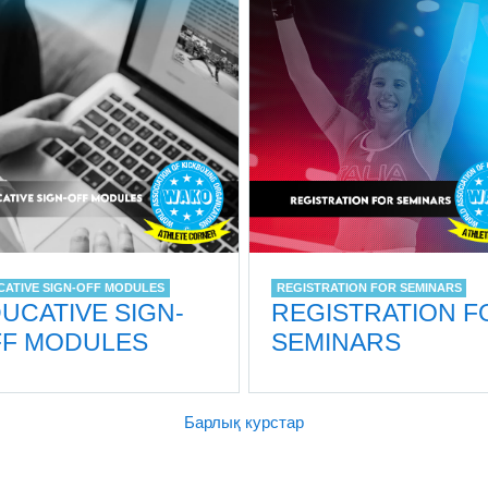
CATIVE SIGN-OFF MODULES
REGISTRATION FOR SEMINARS
UCATIVE SIGN-
REGISTRATION F
F MODULES
SEMINARS
Барлық курстар