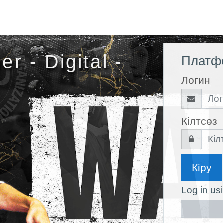
r - Digital -
Платфо
Логин
Кілтсөз
Кіру
Log in us