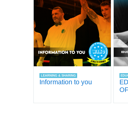
LEARNING & SHARING
EDU
Information to you
ED
OF