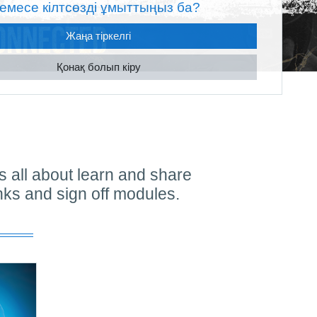
немесе кілтсөзді ұмыттыңыз ба?
Жаңа тіркелгі
Қонақ болып кіру
is all about learn and share
inks and sign off modules.